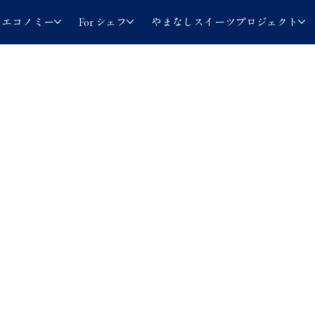
・エコノミー
For シェフ
やまなしスイーツプロジェクト