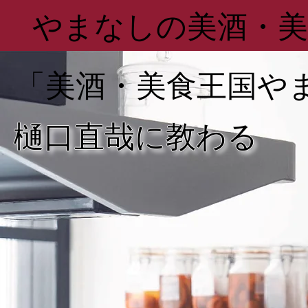
​やまなしの美酒・
「美酒・美食王国や
樋口直哉に教わる