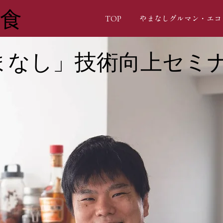
美食
TOP
やまなしグルマン・エコ
まなし」技術向上セミ