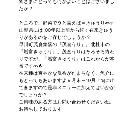
皆さまにとっても何かよいことはございまし
たか？
ところで、野菜で９と言えば＝きゅうり🥒✨
山梨県には100年以上前から続く在来きゅう
りがあるのをご存じでしょうか？
早川町茂倉集落の『茂倉うり』。北杜市の
『増富きゅうり』。茂倉うりはそろそろ終わ
りですが、『増富きゅうり』はこれからが本
番です🥒🌟　
在来種は爽やかな瓜香がたまらなく、魚介に
もとってもあいますよ９月末～10月上旬に出
てきますので是非メニューに加えてはいかが
でしょうか？
ご興味のある方はお問い合わせくださいね。
お待ちしております