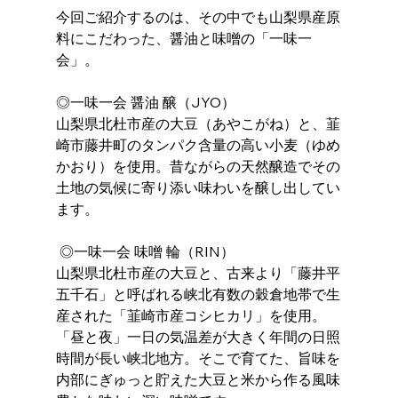
今回ご紹介するのは、その中でも山梨県産原
料にこだわった、醤油と味噌の「一味一
会」。
◎一味一会 醤油 醸（JYO） 
山梨県北杜市産の大豆（あやこがね）と、韮
崎市藤井町のタンパク含量の高い小麦（ゆめ
かおり）を使用。昔ながらの天然醸造でその
土地の気候に寄り添い味わいを醸し出してい
ます。
 ◎一味一会 味噌 輪（RIN） 
山梨県北杜市産の大豆と、古来より「藤井平
五千石」と呼ばれる峡北有数の穀倉地帯で生
産された「韮崎市産コシヒカリ」を使用。
「昼と夜」一日の気温差が大きく年間の日照
時間が長い峡北地方。そこで育てた、旨味を
内部にぎゅっと貯えた大豆と米から作る風味