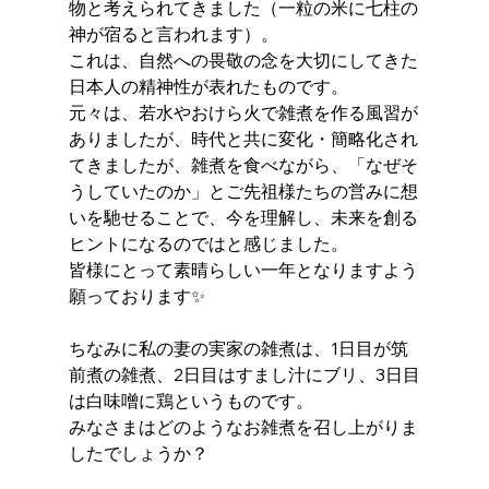
物と考えられてきました（一粒の米に七柱の
神が宿ると言われます）。
これは、自然への畏敬の念を大切にしてきた
日本人の精神性が表れたものです。 
元々は、若水やおけら火で雑煮を作る風習が
ありましたが、時代と共に変化・簡略化され
てきましたが、雑煮を食べながら、「なぜそ
うしていたのか」とご先祖様たちの営みに想
いを馳せることで、今を理解し、未来を創る
ヒントになるのではと感じました。 
皆様にとって素晴らしい一年となりますよう
願っております✨ 
ちなみに私の妻の実家の雑煮は、1日目が筑
前煮の雑煮、2日目はすまし汁にブリ、3日目
は白味噌に鶏というものです。
みなさまはどのようなお雑煮を召し上がりま
したでしょうか？ 