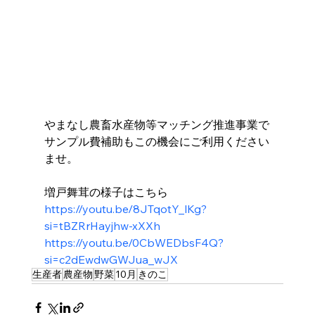
やまなし農畜水産物等マッチング推進事業で
サンプル費補助もこの機会にご利用ください
ませ。 
増戸舞茸の様子はこちら
https://youtu.be/8JTqotY_lKg?
si=tBZRrHayjhw-xXXh
https://youtu.be/0CbWEDbsF4Q?
si=c2dEwdwGWJua_wJX
生産者
農産物
野菜
10月
きのこ