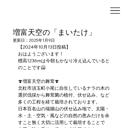
増富天空の「まいたけ」
更新日：
2025年1月9日
【2024年10月13日投稿】
おはようございます！
標高1236mは今朝もかなり冷え込んでいると
のことです🥶
🍄増富天空の舞茸🍄 
北杜市須玉町小尾に自生しているナラの木の
選択伐採から舞茸菌の植付、伏せ込み、など
多くの工程を経て栽培されております。 
日本百名山の瑞牆山の伏せ込み地で、太陽・
水・土・空気・風などの自然の恵みだけを余
すこと無く大切に活用して栽培することで 