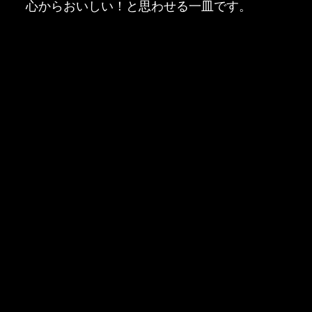
心からおいしい！と思わせる一皿です。
コーディネーター名
愛の野菜伝道師コボリ