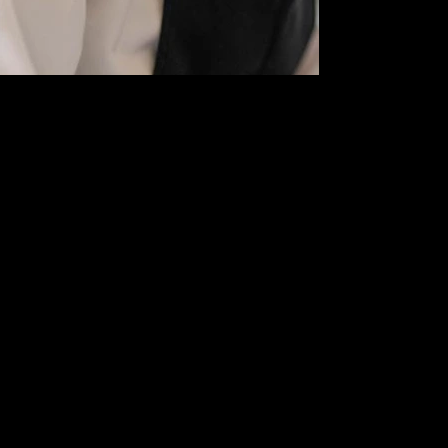
山梨テロワールの素晴らしさ
山梨の気候・土・水質・風土の良さもあり、野菜もフル
ーツもお肉も味わいがあってとてもおいしいですね。特
に地元、韮崎市穂坂町はフルーツに力をいれており、フ
ルーツは特においしいのではと思っております。最近で
はぶどう、桃以外にマンゴーなどもつくっている農家さ
んもいてとても楽しいです。
山梨のワインがあるように、フルーツはどこにも負けな
いのでは？と思っております。野菜もトマトやアスパラ
などの高原野菜や天然きのこをとってきてくれる農家さ
んもいたり、オーガニックやこだわり農法で栽培されて
いるおいしい野菜たちに出会えますが、まだ量が少なか
ったりと、野菜に関してはまだまだ伸びしろがあるので