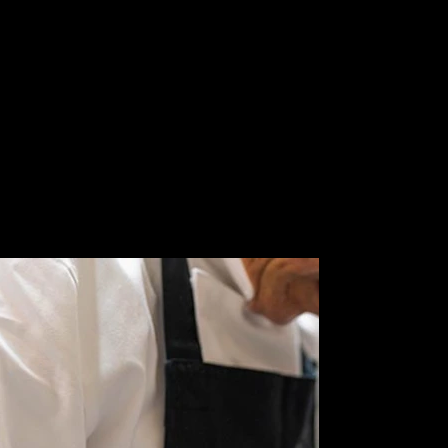
地元穂坂町で育った放牧豚の美味しさを伝えた
い。
地場の旬野菜、セニョリータ、三尺ささげ、花ズ
ッキーニなどの野菜の美味しさ、また、富士山麓
で育ったワインラムの上品な味わいを伝えたい。
ソースには、地元須玉で採取したリンゴの花のハ
チミツを使ったソースを用い、一皿にまとめまし
た。山梨を存分に味わって頂きたい一品です。