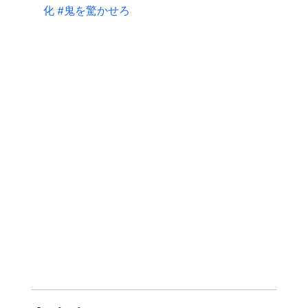
化
#鬼を驚かせろ