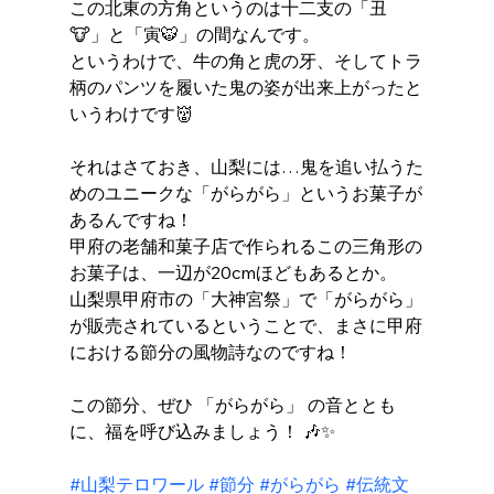
この北東の方角というのは十二支の「丑
🐮」と「寅🐯」の間なんです。
というわけで、牛の角と虎の牙、そしてトラ
柄のパンツを履いた鬼の姿が出来上がったと
いうわけです👹 
それはさておき、山梨には…鬼を追い払うた
めのユニークな「がらがら」というお菓子が
あるんですね！
甲府の老舗和菓子店で作られるこの三角形の
お菓子は、一辺が20cmほどもあるとか。
山梨県甲府市の「大神宮祭」で「がらがら」
が販売されているということで、まさに甲府
における節分の風物詩なのですね！ 
この節分、ぜひ 「がらがら」 の音ととも
に、福を呼び込みましょう！ 🎶✨ 
#山梨テロワール
#節分
#がらがら
#伝統文